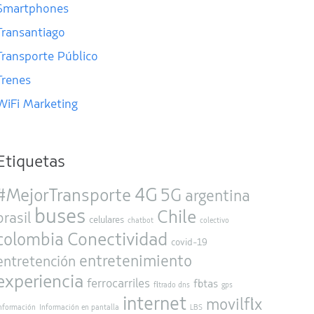
Smartphones
Transantiago
Transporte Público
Trenes
WiFi Marketing
Etiquetas
4G
#MejorTransporte
5G
argentina
buses
Chile
brasil
celulares
chatbot
colectivo
Conectividad
colombia
covid-19
entretenimiento
entretención
experiencia
ferrocarriles
flotas
filtrado dns
gps
internet
movilflix
nformación
Información en pantalla
LBS