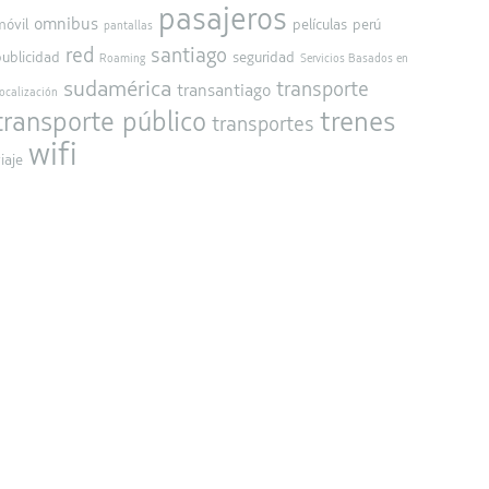
pasajeros
omnibus
móvil
películas
perú
pantallas
red
santiago
publicidad
seguridad
Roaming
Servicios Basados en
sudamérica
transporte
transantiago
ocalización
trenes
transporte público
transportes
wifi
iaje