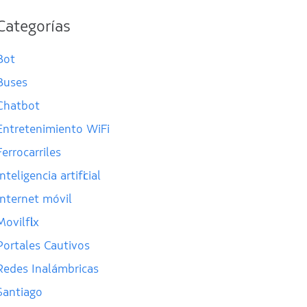
Categorías
Bot
Buses
Chatbot
Entretenimiento WiFi
Ferrocarriles
Inteligencia artificial
Internet móvil
Movilflix
Portales Cautivos
Redes Inalámbricas
Santiago