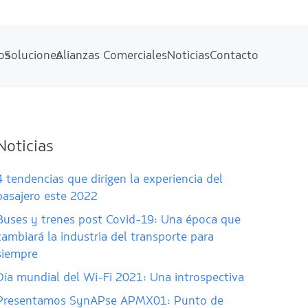
os
Soluciones
Alianzas Comerciales
Noticias
Contacto
Noticias
4 tendencias que dirigen la experiencia del
pasajero este 2022
Buses y trenes post Covid-19: Una época que
cambiará la industria del transporte para
siempre
Día mundial del Wi-Fi 2021: Una introspectiva
Presentamos SynAPse APMX01: Punto de