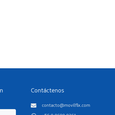
ín
Contáctenos
contacto@movilflix.com