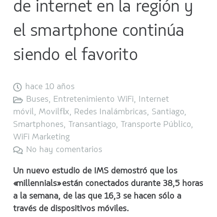
de internet en la región y
el smartphone continúa
siendo el favorito
hace 10 años
Buses
,
Entretenimiento WiFi
,
Internet
móvil
,
Movilflix
,
Redes Inalámbricas
,
Santiago
,
Smartphones
,
Transantiago
,
Transporte Público
,
WiFi Marketing
No hay comentarios
Un nuevo estudio de IMS demostró que los
«millennials» están conectados durante 38,5 horas
a la semana, de las que 16,3 se hacen sólo a
través de dispositivos móviles.