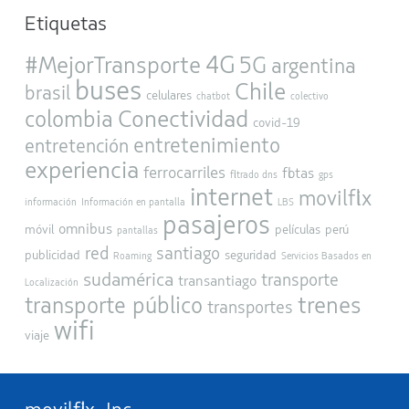
Etiquetas
4G
#MejorTransporte
5G
argentina
buses
Chile
brasil
celulares
chatbot
colectivo
Conectividad
colombia
covid-19
entretenimiento
entretención
experiencia
ferrocarriles
flotas
filtrado dns
gps
internet
movilflix
información
Información en pantalla
LBS
pasajeros
omnibus
móvil
películas
perú
pantallas
red
santiago
publicidad
seguridad
Roaming
Servicios Basados en
sudamérica
transporte
transantiago
Localización
trenes
transporte público
transportes
wifi
viaje