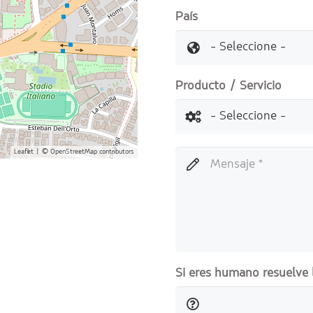
País
Producto / Servicio
Leaflet
| ©
OpenStreetMap
contributors
Si eres humano resuelve 